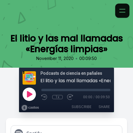
El litio y las mal llamadas
«Energías limpias»
•
November 11, 2020
00:09:50
Podcasts de ciencia en pañales
El litio y las mal llamadas «Energías limp
1x
00:00
/
00:09:50
SUBSCRIBE
SHARE