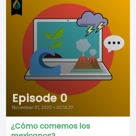
Episode 0
November 01, 2020
•
00:14:20
¿Cómo comemos los
mexicanos?