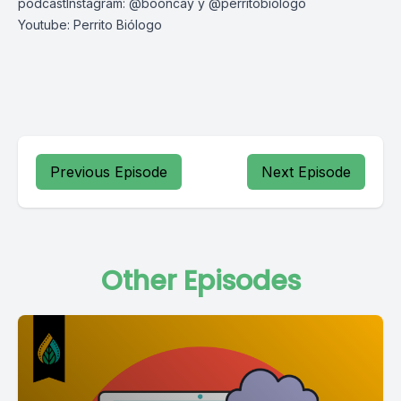
podcastInstagram: @booncay y @perritobiologo
Youtube: Perrito Biólogo
Previous Episode
Next Episode
Other Episodes