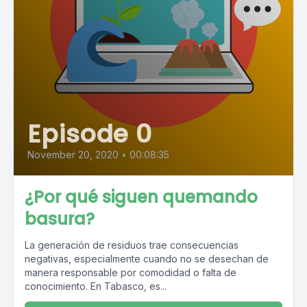
Episode 0
November 20, 2020
•
00:08:35
¿Por qué siguen quemando
basura?
La generación de residuos trae consecuencias
negativas, especialmente cuando no se desechan de
manera responsable por comodidad o falta de
conocimiento. En Tabasco, es...