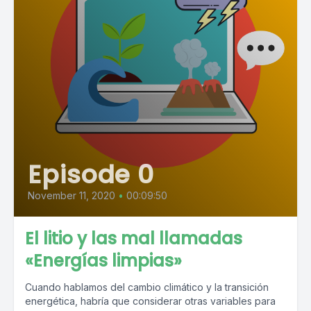
Episode 0
November 11, 2020
•
00:09:50
El litio y las mal llamadas
«Energías limpias»
Cuando hablamos del cambio climático y la transición
energética, habría que considerar otras variables para