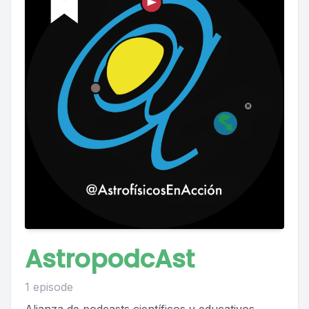
AstropodcAst
1 episode