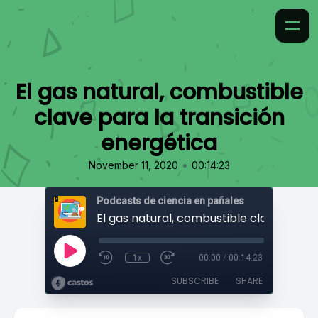
El gas natural, combustible
clave para la transición
energética
•
November 11, 2020
00:14:23
Podcasts de ciencia en pañales
1x
00:00
/
00:14:23
SUBSCRIBE
SHARE