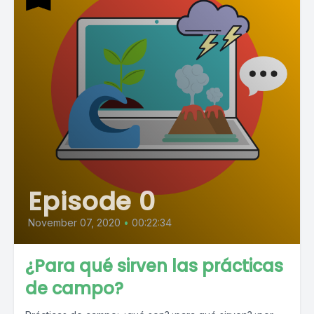
Episode 0
November 07, 2020
•
00:22:34
¿Para qué sirven las prácticas
de campo?