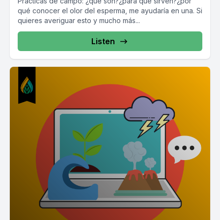
Prácticas de campo: ¿qué son?¿para qué sirven?¿por
qué conocer el olor del esperma, me ayudaría en una. Si
quieres averiguar esto y mucho más...
Listen