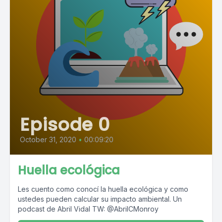
Episode 0
October 31, 2020
•
00:09:20
Huella ecológica
Les cuento como conocí la huella ecológica y como
ustedes pueden calcular su impacto ambiental. Un
podcast de Abril Vidal TW: @AbrilCMonroy